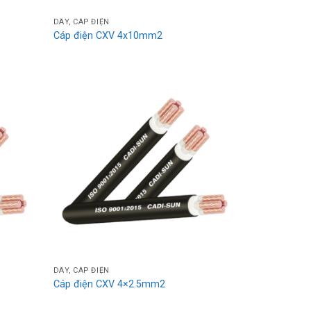
DÂY, CÁP ĐIỆN
Cáp điện CXV 4x10mm2
Add
Add
to
to
wishlist
wishlist
DÂY, CÁP ĐIỆN
Cáp điện CXV 4×2.5mm2