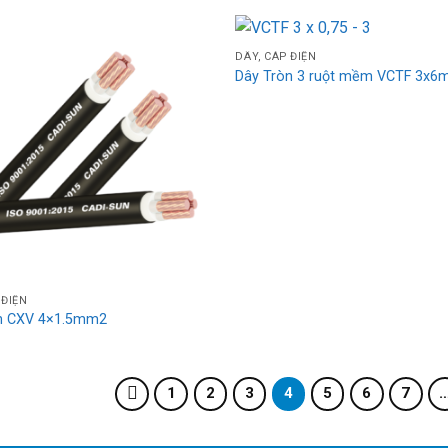
DÂY, CÁP ĐIỆN
Add
Dây Tròn 3 ruột mềm VCTF 3x
to
wishlist
 ĐIỆN
n CXV 4×1.5mm2
1
2
3
4
5
6
7