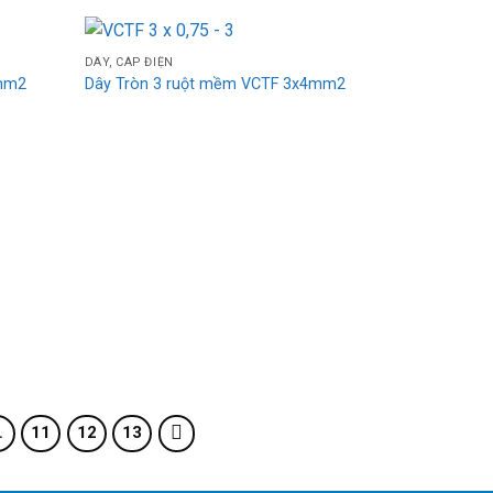
DÂY, CÁP ĐIỆN
Add
Add
6mm2
Dây Tròn 3 ruột mềm VCTF 3x4mm2
to
to
wishlist
wishlist
…
11
12
13