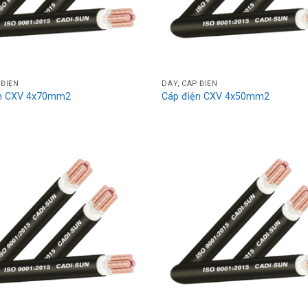
 ĐIỆN
DÂY, CÁP ĐIỆN
ện CXV 4x70mm2
Cáp điện CXV 4x50mm2
Add
to
wishlist