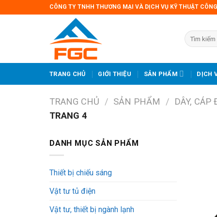
Skip
CÔNG TY TNHH THƯƠNG MẠI VÀ DỊCH VỤ KỸ THUẬT CÔNG
to
content
TRANG CHỦ
GIỚI THIỆU
SẢN PHẨM
DỊCH 
TRANG CHỦ
/
SẢN PHẨM
/
DÂY, CÁP 
TRANG 4
DANH MỤC SẢN PHẨM
Thiết bị chiếu sáng
Vật tư tủ điện
Vật tư, thiết bị ngành lạnh