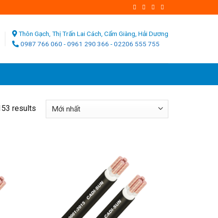
Thôn Gạch, Thị Trấn Lai Cách, Cẩm Giàng, Hải Dương
0987 766 060
-
0961 290 366
-
02206 555 755
53 results
Add
Add
to
to
wishlist
wishlist