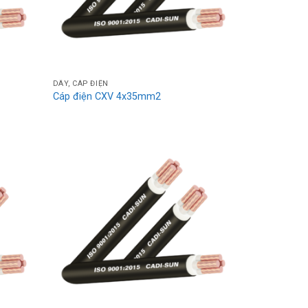
DÂY, CÁP ĐIỆN
Cáp điện CXV 4x35mm2
Add
Add
to
to
wishlist
wishlist