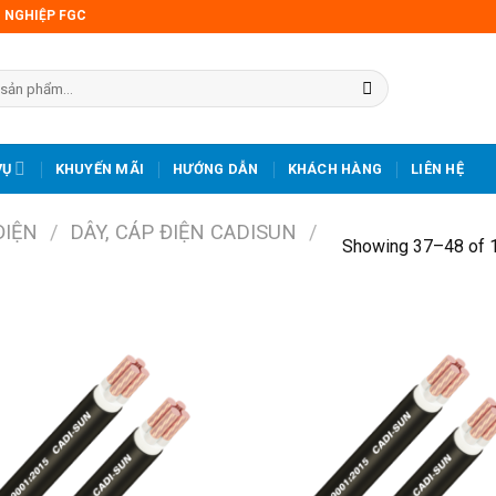
 NGHIỆP FGC
VỤ
KHUYẾN MÃI
HƯỚNG DẪN
KHÁCH HÀNG
LIÊN HỆ
ĐIỆN
/
DÂY, CÁP ĐIỆN CADISUN
/
Showing 37–48 of 1
Add
to
wishlist