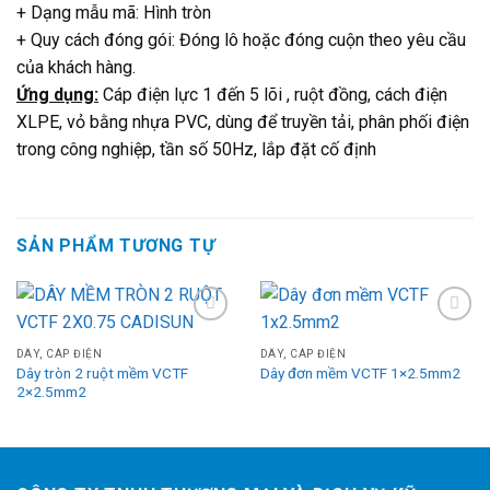
+ Dạng mẫu mã: Hình tròn
+ Quy cách đóng gói: Đóng lô hoặc đóng cuộn theo yêu cầu
của khách hàng.
Ứng dụng:
Cáp điện lực 1 đến 5 lõi , ruột đồng, cách điện
XLPE, vỏ bằng nhựa PVC, dùng để truyền tải, phân phối điện
trong công nghiệp, tần số 50Hz, lắp đặt cố định
SẢN PHẨM TƯƠNG TỰ
Add
Add
to
to
DÂY, CÁP ĐIỆN
DÂY, CÁP ĐIỆN
wishlist
wishlist
Dây tròn 2 ruột mềm VCTF
Dây đơn mềm VCTF 1×2.5mm2
2×2.5mm2