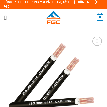
CÔNG TY TNHH THƯƠNG MẠI VÀ DỊCH VỤ KỸ THUẬT CÔNG NGHIỆP
Skip
FGC
to
content
0
Add
to
wishlist