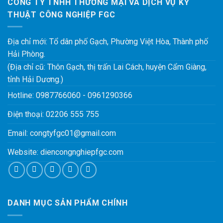
CÔNG TY TNHH THƯƠNG MẠI VÀ DỊCH VỤ KỸ
THUẬT CÔNG NGHIỆP FGC
Địa chỉ mới: Tổ dân phố Gạch, Phường Việt Hòa, Thành phố
Hải Phòng.
(Địa chỉ cũ: Thôn Gạch, thị trấn Lai Cách, huyện Cẩm Giàng,
tỉnh Hải Dương.)
Hotline:
0987766060
-
0961290366
Điện thoại:
02206 555 755
Email:
congtyfgc01@gmail.com
Website:
diencongnghiepfgc.com
DANH MỤC SẢN PHẨM CHÍNH