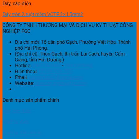
Dây, cáp điện
Dây tròn 2 ruột mềm VCTF 2×1.5mm2
CÔNG TY TNHH THƯƠNG MẠI VÀ DỊCH VỤ KỸ THUẬT CÔNG
NGHIỆP FGC
Địa chỉ mới: Tổ dân phố Gạch, Phường Việt Hòa, Thành
phố Hải Phòng.
(Địa chỉ cũ: Thôn Gạch, thị trấn Lai Cách, huyện Cẩm
Giàng, tỉnh Hải Dương.)
Hotline:
0987766060
-
0961290366
Điện thoại:
02206 555 755
Email:
congtyfgc01@gmail.com
Website:
diencongnghiepfgc.com
Danh mục sản phẩm chính
Dây, cáp điện
Thiết bị điện
Thiết bị điều khiển