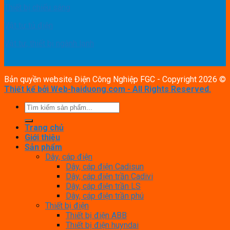
Thiết bị chiếu sáng
Vật tư tủ điện
Vật tư, thiết bị ngành lạnh
Bản quyền website Điện Công Nghiệp FGC - Copyright 2026 ©
Thiết kế bởi Web-haiduong.com - All Rights Reserved
.
Trang chủ
Giới thiệu
Sản phẩm
Dây, cáp điện
Dây, cáp điện Cadisun
Dây, cáp điện trần Cadivi
Dây, cáp điện trần LS
Dây, cáp điện trần phú
Thiết bị điện
Thiết bị điện ABB
Thiết bị điện huyndai