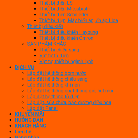
Thiết bị điện LS
Thiết bị điện Mitsubishi
Thiết bị điện Schnieder
Thiết bị điện, Máy biến áp, ổn áp Lioa
Thiết bị điều kiển
Thiết bị điều khiển Hayoung
Thiết bị điều khiển Omron
SẢN PHẨM KHÁC
Thiết bị chiếu sáng
Vật tư tủ điện
Vật tư, thiết bị ngành lạnh
DỊCH VỤ
Lắp đặt hệ thống bơm nước
Lắp đặt hệ thống chiếu sáng
Lăp đặt hệ thống khí nén
Lắp đặt hệ thống quạt thông gió, hút mùi
Lắp đặt hệ thống tủ điện
Lắp đặt, sửa chữa, bảo dưỡng điều hòa
Lắp đặt Panel
KHUYẾN MÃI
HƯỚNG DẪN
KHÁCH HÀNG
Liên hệ
Đăng nhập