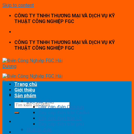
Skip to content
CÔNG TY TNHH THƯƠNG MẠI VÀ DỊCH VỤ KỸ
THUẬT CÔNG NGHIỆP FGC
CÔNG TY TNHH THƯƠNG MẠI VÀ DỊCH VỤ KỸ
THUẬT CÔNG NGHIỆP FGC
Trang chủ
Giới thiệu
Sản phẩm
Dây, cáp điện
Dây, cáp điện Cadisun
Dây, cáp điện trần Cadivi
Dây, cáp điện trần LS
Dây, cáp điện trần phú
Thiết bị điện
Thôn Gạch, Thị Trấn Lai Cách, Cẩm Giàng, Hải Dương