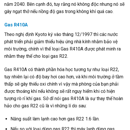
năm 2040. Bên cạnh đó, tuy rằng nó không độc nhưng nó sẽ
gây ngạt thở nếu nồng độ gas trong không khí quá cao.
Gas R410A
Theo nghị định Kyoto ký vào tháng 12/1997 thì các nước
phát triển phải giảm thiểu hiệu ứng nhà kính nhằm bảo vệ
môi trường, chính vì thế loại Gas R410A được phát minh ra
nhằm thay thế cho loại gas R22.
Gas R410A có thành phần hóa học tương tự như loại R22,
tuy nhiên lại có độ bay hơi cao hơn, và khi môi trường ở tầm
thấp sẽ gây thiếu oxi chính vì vậy mà phòng của bạn phải
được thoáng khí nếu không sẽ rất nguy hiểm khi có hiện
tượng rò rỉ khí gas. Sở dĩ nói gas R410A là sự thay thế hoàn
hảo cho gas R22 cũ là vì những lí do sau:
Năng suất làm lạnh cao hơn gas R22 1.6 lần.
Nếu so với loại dùng gas R22 thì máy lạnh dùng gas