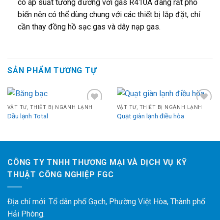
có áp suất tương đương với gas R410A đang rất phổ
biến nên có thể dùng chung với các thiết bị lắp đặt, chỉ
cần thay đồng hồ sạc gas và dây nạp gas.
SẢN PHẨM TƯƠNG TỰ
VẬT TƯ, THIẾT BỊ NGÀNH LẠNH
VẬT TƯ, THIẾT BỊ NGÀNH LẠNH
Add
Add
Dầu lạnh Total
Quạt giàn lạnh điều hòa
to
to
wishlist
wishlist
CÔNG TY TNHH THƯƠNG MẠI VÀ DỊCH VỤ KỸ
THUẬT CÔNG NGHIỆP FGC
Địa chỉ mới: Tổ dân phố Gạch, Phường Việt Hòa, Thành phố
Hải Phòng.