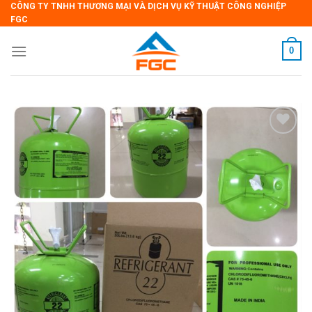
CÔNG TY TNHH THƯƠNG MẠI VÀ DỊCH VỤ KỸ THUẬT CÔNG NGHIỆP
Skip
FGC
to
content
0
Add
to
wishlist