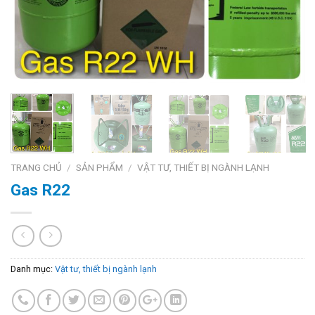
TRANG CHỦ
/
SẢN PHẨM
/
VẬT TƯ, THIẾT BỊ NGÀNH LẠNH
Gas R22
Danh mục:
Vật tư, thiết bị ngành lạnh