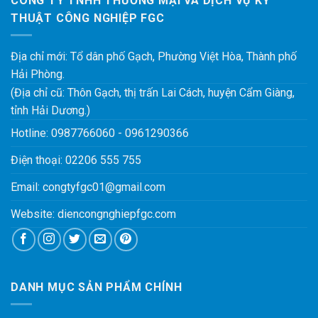
CÔNG TY TNHH THƯƠNG MẠI VÀ DỊCH VỤ KỸ
THUẬT CÔNG NGHIỆP FGC
Địa chỉ mới: Tổ dân phố Gạch, Phường Việt Hòa, Thành phố
Hải Phòng.
(Địa chỉ cũ: Thôn Gạch, thị trấn Lai Cách, huyện Cẩm Giàng,
tỉnh Hải Dương.)
Hotline:
0987766060
-
0961290366
Điện thoại:
02206 555 755
Email:
congtyfgc01@gmail.com
Website:
diencongnghiepfgc.com
DANH MỤC SẢN PHẨM CHÍNH