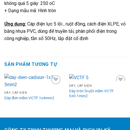
không quá 5 giây: 250 oC
+ Dạng mẫu mã: Hình tròn
Ứng dụng:
Cáp điện lực 5 lõi , ruột đồng, cách điện XLPE, vỏ
bằng nhựa PVC, dùng để truyền tải, phân phối điện trong
công nghiệp, tần số 50Hz, lắp đặt cố định
SẢN PHẨM TƯƠNG TỰ
DÂY, CÁP ĐIỆN
Add
Add
Dây tròn 5ruột mềm VCTF
to
to
DÂY, CÁP ĐIỆN
5×0.1mm2
wishlist
wishlist
Dây đơn mềm VCTF 1x4mm2