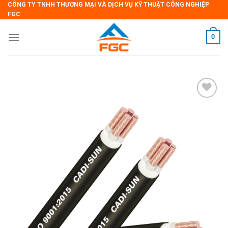
CÔNG TY TNHH THƯƠNG MẠI VÀ DỊCH VỤ KỸ THUẬT CÔNG NGHIỆP
Skip
FGC
to
content
0
Add
to
wishlist